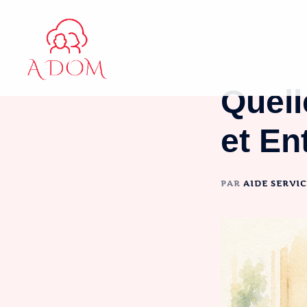
Aller
au
contenu
Quell
et En
PAR
AIDE SERVIC