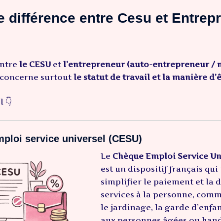
e différence entre Cesu et Entrep
entre
le CESU
et
l’entrepreneur (auto-entrepreneur / 
concerne surtout
le statut de travail et la manière d’
l 👇
ploi service universel (CESU)
Le
Chèque Emploi Service Un
est un dispositif français qu
simplifier le paiement et la 
services à la personne, comm
le jardinage, la garde d’enfan
aux personnes âgées ou hand