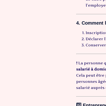
l’employeu
4. Comment l’
Inscriptio
Déclarer l
Conserver 
❗ La personne q
salarié à domic
Cela peut être 
personnes âgée
salarié auprès 
2️⃣
Entrepren