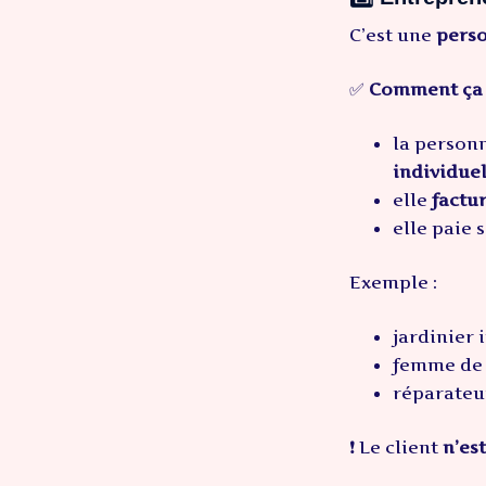
C’est une
perso
✅
Comment ça
la person
individuel
elle
factur
elle paie 
Exemple :
jardinier
femme de
réparateur
❗ Le client
n’es