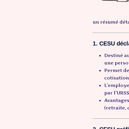
un résumé détai
1. CESU décla
Destiné a
une person
Permet d
cotisation
L’employeu
par l’URS
Avantages 
(retraite,