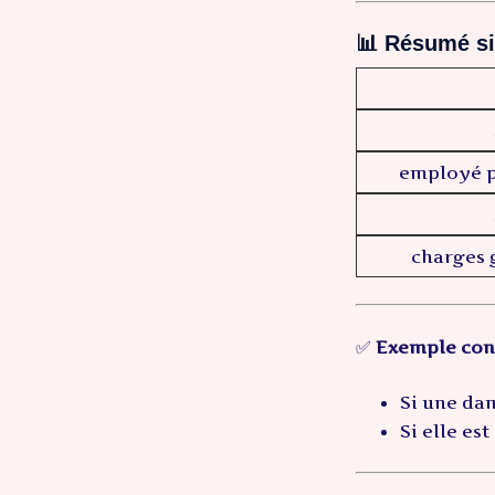
📊 Résumé s
employé p
charges 
✅
Exemple conc
Si une da
Si elle est