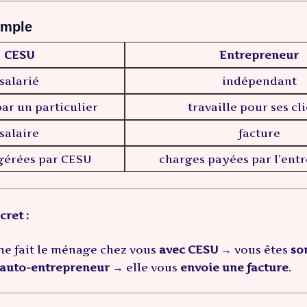
imple
CESU
Entrepreneur
salarié
indépendant
ar un particulier
travaille pour ses cl
salaire
facture
gérées par CESU
charges payées par l’ent
ret :
me fait le ménage chez vous
avec CESU
→ vous êtes
so
auto-entrepreneur
→ elle vous
envoie une facture
.