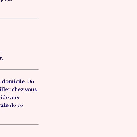
.
t.
à domicile
. Un
ller chez vous
.
aide aux
gale
de ce