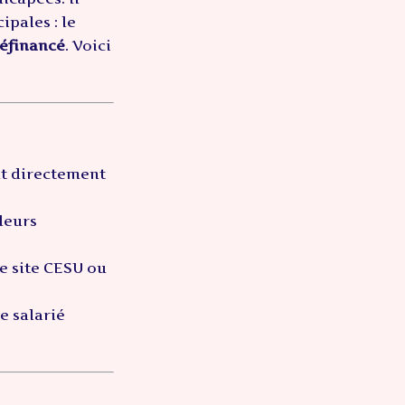
ipales : le
éfinancé
. Voici
nt directement
leurs
le site CESU ou
e salarié