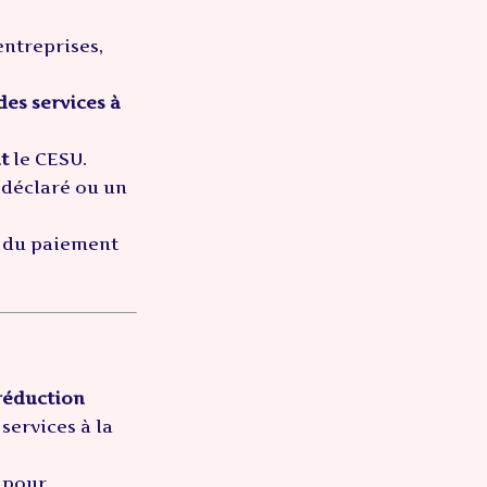
entreprises,
des services à
t
le CESU.
 déclaré ou un
n du paiement
réduction
ervices à la
 pour