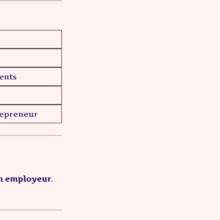
ients
repreneur
n employeur
.