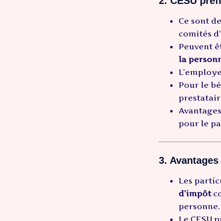
2. CESU préf
Ce sont d
comités d
Peuvent ê
la person
L’employe
Pour le bé
prestatair
Avantages
pour le pa
3. Avantages
Les parti
d’impôt
co
personne.
Le CESU p