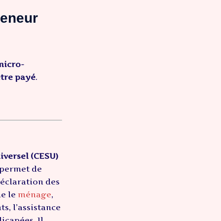
reneur
micro-
être payé
.
iversel (CESU)
i permet de
déclaration des
e le
ménage
,
ts, l’assistance
icapées. Il